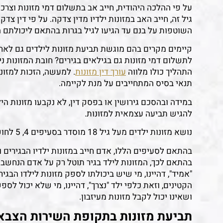
גיל זה, חייב האב במזונות ילדיו מדין צדקה. על פי דין 
השוטפות על בנם עד הגיעו לגיל בגרות בהתאם ליכולתם 
לתשלום דמי מזונות גם בגילאים בגירים? חובת המזונות 
התהליך כולו מלווה
עורך דין מזונות
. למעשה, הזכות למזו
תנאי בסיס המתחייבים על מנת לקיימה.
במידה ובהסכם גירושין או בפסק דין, לא נקבעו מזונות ה
להגיש תביעה עצמאית למזונות.
נושא מזונות ילדים מעל גיל 18 מוסדר בסעיפים 4, 5 לחוק לתיקון דיני המשפחה (מזונות), תשי"ט-1959.
בהתאם לכך, המזונות לילד בגיר תוטל רק על אדם הנחשב
"אמיד", דהיינו, מי שיש ביכולתו לספק מזונות לילדו הבגיר 
הקטינים, וזאת כלפי ילד "נצרך", דהיינו, מי שלא יכול לס
ושאינו יכול לקבל מזונות מעיזבון.
תביעת מזונות בתקופת השירות הצבא