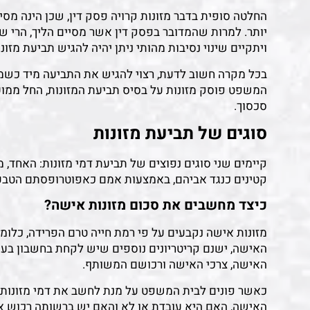
החלטה סופית בדבר מזונות קרויה פסק דין, שכן הינה מסיי
יותר. למרות שהמדובר בפסק דין אשר מסיים הליך, הרי שה
ויתקיים שינוי נסיבות מהותי ניתן יהיה להגיש תביעת מזו
בכל מקרה חשוב לדעת, רצוי להגיש את התביעה מיד כשמתע
המשפט פוסק מזונות על בסיס תביעת המזונות, החל ממ
סכסוך.
סוגים של תביעת מזונות
קיימים שני סוגים נפוצים של תביעת דמי מזונות: האחד, מ
קטינים כנגד אביהם, באמצעות אמם כאפוטרופסתם הטבע
כיצד מחשבים את סכום מזונות אישה?
מזונות אישה נקבעים על פי רמת חייה טרם הפרידה, כלומ
האישה, ישנם קריטריונים נוספים שיש לקחת בחשבון בע
האישה, צרכי האישה ורכושם המשותף.
כאשר פונים לבית המשפט על מנת לחשב את דמי מזונות
האישה, האם היא עובדת או לא והאם יש ברשותה רכוש א