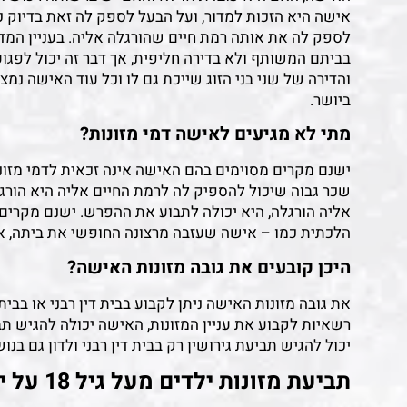
אישה היא הזכות למדור, ועל הבעל לספק לה זאת בדיוק כ
לספק לה את אותה רמת חיים שהורגלה אליה. בעניין המ
בביתם המשותף ולא בדירה חליפית, אך דבר זה יכול לפגו
והדירה של שני בני הזוג שייכת גם לו וכל עוד האישה נמ
ביושר.
מתי לא מגיעים לאישה דמי מזונות?
ישנם מקרים מסוימים בהם האישה אינה זכאית לדמי מזו
שכר גבוה שיכול להספיק לה לרמת החיים אליה היא הורגל
אליה הורגלה, היא יכולה לתבוע את ההפרש. ישנם מקרים
הלכתית כמו – אישה שעזבה מרצונה החופשי את ביתה, א
היכן קובעים את גובה מזונות האישה?
את גובה מזונות האישה ניתן לקבוע בבית דין רבני או בבי
רשאיות לקבוע את עניין המזונות, האישה יכולה להגיש ת
יכול להגיש תביעת גירושין רק בבית דין רבני ולדון גם בנוש
תביעת מזונות ילדים מעל גיל 18 על ידי עורך דין המתמחה בתביעת מזונות