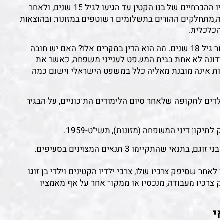
על פי ההלכה היהודית, חייב אב בתשלום דמי מזונות וצרכיו ההכרחיים של בנו הקטין עד הגיעו לגיל 15 שנים, ולאחר
צדקה,מתחלקים ההורים בתשלומים השוטפים במזונות ובהוצאות
הכלכלית.
קיימים מקרים בהם מוגשת תביעת מזונות לילדים גם לאחר גיל 18 שנים. מה הוא הדין במקרים אלו? האם יש חובה
נידונה לא אחת בבית המשפט לענייני משפחה, כאשר את
נות אינה מובנת מאליה כלל במשפט הישראלי וישנם כמה
ילדים לתקופה שלאחר סיום הלימודים התיכוניים, על הבגיר
בהתאם לסעיפים הללו, אדם חייב במזונות ילדיו הבגירים ובני זוגם, בתנאי שהתקיימו 3 תנאים המצוינים בסעיפים.
לאחר שסיפק צרכיו שלו, צרכי ילדיו הקטינים וילדי בן זוגו
פק צרכיו מעבודה, מנכסיו או ממקור אחר על אף מאמציו
י