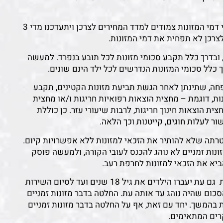
בנוסף, חשוב מאד להקפיד כי במסגרת ההחלטה, יירשם כי דמי המזונות צמודים למדד המחירים לצרכן ויתעדכנו מדי 3
לצרכן לא תפחית את דמי המזונות.
 ובדרך כלל תקבע סכומי מזונות לכל תובע בנפרד. למעשה
לל סכומי המזונות הנדרשים לכל ילד הינם שונים.
פחה, שתינתן לאחר הגשת תביעת מזונות הקטינים, תקבע
ות, דוגמת – מחצית הוצאות רפואיות חריגות ו/או מחצית
צית הוצאות חינוך חריגות, לרבות שיעורי עזר. כן כוללת
ר לעלות חוגים, קייטנות וכך הלאה.
רתה שלא להותיר את הזכאי למזונות ללא אפשרויות קיום.
ות זמניים לא נוהג להכנס לעובי הקורה, ולמעשה פוסק
יא את הזכאי למזונות לחרפת רעב.
החלטה בדבר מזונות קובעת, בין השאר, את חובת המזונות גם עת יעברו הילדים את גיל 18 שנים ועד לסיום השירות
סכום שהיה נוהג עד אותה עת. החלטה בדבר מזונות זמניים
בהמשך. יחד עם זאת, אף על החלטה בדבר מזונות זמניים
רים המתאימים.