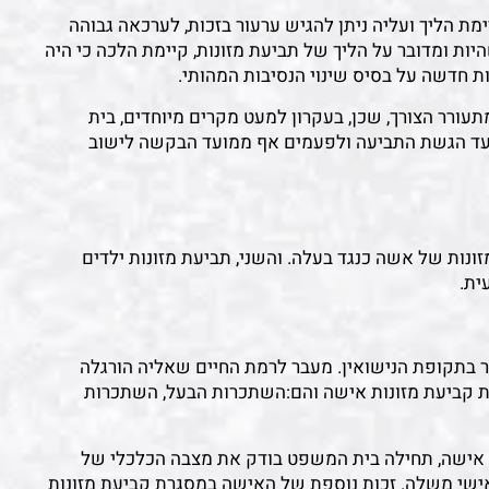
מת הליך ועליה ניתן להגיש ערעור בזכות, לערכאה גבוהה
יות ומדובר על הליך של תביעת מזונות, קיימת הלכה כי היה
נות חדשה על בסיס שינוי הנסיבות המהותי.
ורר הצורך, שכן, בעקרון למעט מקרים מיוחדים, בית
ועד הגשת התביעה ולפעמים אף ממועד הבקשה לישוב
זונות של אשה כנגד בעלה. והשני, תביעת מזונות ילדים
ית.
ר בתקופת הנישואין. מעבר לרמת החיים שאליה הורגלה
ת קביעת מזונות אישה והם:השתכרות הבעל, השתכרות
 אישה, תחילה בית המשפט בודק את מצבה הכלכלי של
ישי משלה. זכות נוספת של האישה במסגרת קביעת מזונות