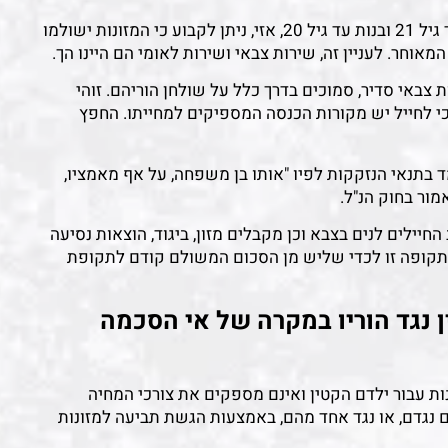
מאחר ובמדינת ישראל, בנים משרתים בצבא, בדרך כלל עד גיל 21 ובנות עד גיל 20, אזי, ניתן לקבוע כי המזונות ישולמו
אוחר. לעניין זה, שירות צבאי ושירות לאומי הם היינו הך.
ת צבאי סדיר, סמוכים בדרך כלל על שולחן הוריהם. זוהי
כי לחייל יש מקורות הכנסה המספיקים למחייתו. החפץ
 בתנאי הנזקקות לפיו "אותו בן משפחה, על אף מאמציו,
מור בחוק הנ"ל.
יילים לנים בצבא וכן מקבלים מזון, ביגוד, הוצאות נסיעה
בתקופה זו לכדי שליש מן הסכום המשולם קודם לתקופת
נגד הוריו במקרה של אי הסכמה
ות עבור ילדם הקטין ואינם מספקים את צורכי המחיה
 נגדם, או נגד אחד מהם, באמצעות הגשת תביעה למזונות