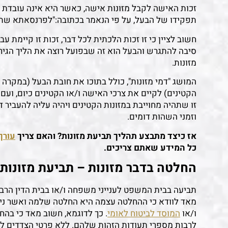
זכות האישה לקבל מזונות אישה, כאשר היא אינה עובדת 
תפקידו של הבעל, על פי הנאמר בכתובה:"לפרנסאתא שתומ
חשוב לציין כי זו זכות הלכתית לכל דבר, זכות זו קיימת 
סיבה להתגרש והבעל הוא זה שבפועל רוצה את הליך הגירו
מזונות.
המושג "דמי מזונות", כולל בתוכו את חובת הבעל (במקרה
הקטינים) לקיים את צרכי האישה ו/או הקטינים כיום, וע
זו שתהיה מחוייבת במזונות הקטינים ויהיה עליה להעביר
וזמני השהות דומים.
אז כיצד מתבצע תהליך תביעת מזונות? והאם צריך
עורך 
כל המידע שאתם צריכים.
החלטה בדבר מזונות – תביעת מזונות
תביעה בבית המשפט לענייני משפחה ו/או בבית הדין הרבנ
מאד לוודא כי ההחלטה עצמה היא החלטה שלמה ואשר נית
ו/או
המוסד לביטוח לאומי
. כך לדוגמא, חשוב מאד כי בהח
לרבות מספרי תעודות הזהות שלהם. ללא פרטי הצדדים לא