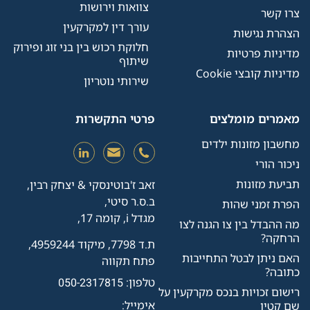
צוואות וירושות
צרו קשר
עורך דין למקרקעין
הצהרת נגישות
חלוקת רכוש בין בני זוג ופירוק
מדיניות פרטיות
שיתוף
מדיניות קובצי Cookie
שירותי נוטריון
מאמרים מומלצים
פרטי התקשרות
מחשבון מזונות ילדים
ניכור הורי
תביעת מזונות
זאב ז'בוטינסקי & יצחק רבין,
ב.ס.ר סיטי,
הפרת זמני שהות
מגדל i, קומה 17,
מה ההבדל בין צו הגנה לצו
הרחקה?
ת.ד 7798, מיקוד 4959244,
האם ניתן לבטל התחייבות
פתח תקווה
כתובה?
טלפון:
050-2317815
רישום זכויות בנכס מקרקעין על
אימייל:
שם קטין