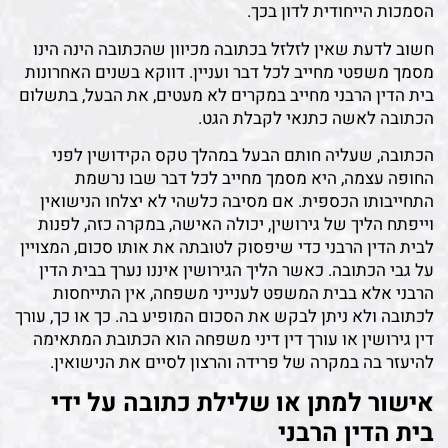
הסמכות הייחודית לדון בכך.
חשוב לדעת שאין לזלזל בכתובה מכיוון שהכתובה הינה הינו
מסמך משפטי מחייב לכל דבר ועניין. דווקא בשנים האחרונות
בית הדין הרבני מחייב במקרים לא מעטים, את הבעל, בתשלום
הכתובה לאשה כתנאי לקבלת הגט.
הכתובה, שעליה חותם הבעל במהלך טקס הקידושין לפני
החופה עצמה, היא מסמך מחייב לכל דבר שבו נרשמת
התחייבותו הכספית. אם מסיבה כלשהי לא יצלחו הנישואין
וייפתח הליך של גירושין, יכולה האישה, במקרה כזה, לפנות
לבית הדין הרבני כדי שיפסוק לטובתה את אותו סכום, המצויין
על גבי הכתובה. כאשר הליך הגירושין איננו נערך בבית הדין
הרבני אלא בבית המשפט לענייני משפחה, אין התייחסות
לכתובה ולא ניתן לבקש את הסכום המופיע בה. כך או כך, עורך
דין גירושין או עורך דין דיני משפחה הוא הכתובת המתאימה
להיעזר בה במקרה של פרידה והרצון לסיים את הנישואין.
אישור למתן או שלילת כתובה על ידי
בית הדין הרבני