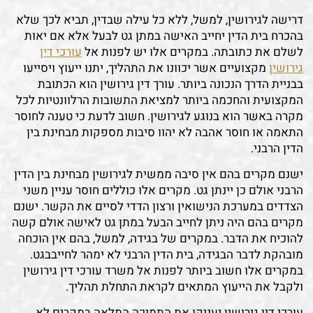
דרישה לגירושין, למשל, ללא כל עילה שבדין, תביא לכך שלא
בהכרח בית הדין יחייב האישה במתן גט לבעל אלא אם יאות
לשלם את כתובתה. במקרים אלו יש לפנות אל
עורכי דין
גירושין
מקצועיים אשר יכוונו את התהליך, יתנו ייעוץ ויסייעו
בבניית הדרך הנכונה ביותר. עורך דין גירושין הוא הכתובת
המקצועית והחכמה ביותר למציאת התשובות הרלוונטיות לכל
מקרה באשר הוא בנוגע לגירושין. חשוב לדעת כי טענה לחוסר
התאמה או חוסר אהבה לא יהוו סיבות מספקות מבחינת בין
הדין הרבני.
ישנם מקרים בהם אין סיבה ממשית לגירושין מבחינת בין הדין
הרבני אולם כן יינתן גט. מקרים אלו כוללים חוסר עניין משני
הצדדים במערכת הנישואין ורצון הדדי לסיים את הקשר. ישנם
מקרים בהם היה ניתן לחייב הבעל במתן גט לאישה אולם קשה
להוכיח את הדבר. במקרים של בגידה, למשל, בהם אין הוכחה
מובהקת לדבר הבגידה, בית הדין הרבני לא ימהר לחייבבגט.
במקרים אלו חשוב ביותר לפנות אל משרד עורכי דין גירושין
ולקבל את הייעוץ המתאים לקראת התחלת תהליך.
עורכי דין גירושין יעניקו את התמיכה המלאה במקרים לא