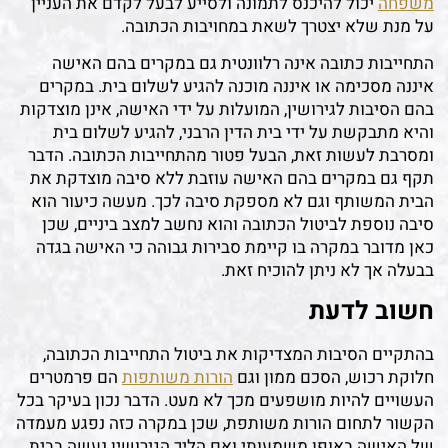
משפחה
יכול להיכנס לתמונה ולסייע לבעל לקדם את העניין
על מנת שלא יצטרך לשאת במחויבות הכתובה.
התחייבות כתובה אינה רלוונטית גם במקרים בהם האישה
איננה מסכימה או איננה מוכנה להגיע לשלום בית. במקרים
בהם הסיבות לגירושין, המועלות על ידי האישה, אינן מוצדקות
והיא מתבקשת על ידי בית הדין הרבני, להגיע לשלום בית
ומסרבת לעשות זאת, הבעל פטור מהתחייבות הכתובה. הדבר
תקף גם במקרים בהם האישה עוזבת ללא סיבה מוצדקת את
הבית המשותף וגם לא מספקת סיבה לכך. מעשה כיעור הוא
סיבה נוספת לביטול הכתובה והוא נחשב למצב ביניים, שכן
כאן מדובר במקרה בו קיימת סבירות גבוהה כי האישה בגדה
בבעלה אך לא ניתן להוכיח זאת.
חשוב לדעת
בהתקיים הסיבות המצדיקות את ביטול התחייבות הכתובה,
חלוקת רכוש, הסכם ממון וגם
הורות משותפות
הם פרמטרים
העשויים להיות מושפעים מכך לא מעט. הדבר נכון בעיקר בכל
הקשור לתחום הורות משותפת, שכן במקרה כזה נפגע מעמדה
של האישה באופן משמעותי ואם הליך הגירושין נעשה בבית