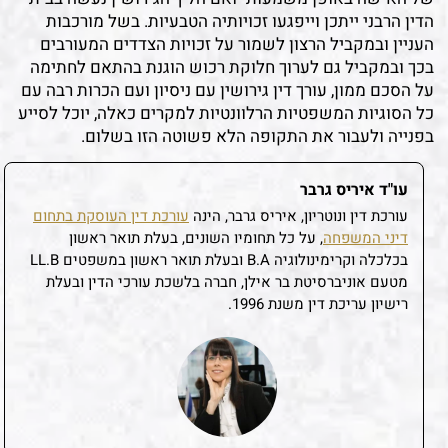
הדין הרבני ייתכן וייפגעו זכויותיה הטבעיות. בשל מורכבות
העניין ובמקביל הרצון לשמור על זכויות הצדדים המעורבים
בכך ובמקביל גם לערוך חלוקת רכוש הוגנת בהתאם לחתימה
על הסכם ממון, עורך דין גירושין עם ניסיון ועם הכרות רבה עם
כל הסוגיות המשפטיות הרלוונטיות למקרים כאלה, יוכל לסייע
בפנייה ולעבור את התקופה הלא פשוטה הזו בשלום.
עו"ד איריס גרבר
עורכת דין ונוטריון, איריס גרבר, הינה
עורכת דין העוסקת בתחום
דיני המשפחה
, על כל תחומיו השונים, בעלת תואר ראשון
בכלכלה וקרימינולוגיה B.A ובעלת תואר ראשון במשפטים LL.B
מטעם אוניברסיטת בר אילן, חברה בלשכת עורכי הדין ובעלת
רישיון עריכת דין משנת 1996.